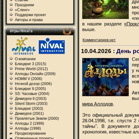
Ссылки
др
Праздники
мн
«Сленг»
пр
Поддержи проект
«ге
Авторы и права
в нашем разделе
«Прок
выше.
Игры Nival'а
Комментариев нет
10.04.2026 :
День р
Се
О компании
Блицкриг 3 (2015)
пе
Prime World (2012)
у н
Аллоды Онлайн (2009)
вс
HOMM V (2006)
нов
Ночной дозор (2006)
Блицкриг II (2005)
Ав
SS: Часовые (2004)
вы
Демиурги II (2003)
мира Аллодов
.
Silent Storm (2003)
Блицкриг (2003)
Демиурги (2001)
Это официальный докуме
Проклятые Земли (2000)
28.04.1998, т.е. спустя
Аллоды 2 (1999)
тайны". В документе до
Аллоды (1998)
хронология, известные ал
Продюсирование
Отмененные проекты