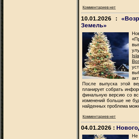
Комментариев нет
10.01.2026 :
«Возр
Земель»
Но
«П
вы
ул
Is
Во
ус
вы
акт
После выпуска этой ве
планирует собрать инфор
финальную версию со все
изменений больше не буд
найденных проблема мож
Комментариев нет
04.01.2026 :
Нового
Не