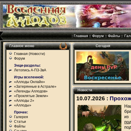
:
Главная
::
Форум
::
Файлы
::
Гал
Главное меню
Сегодня
Главная (Новости)
Форум
Энци-разделы:
Летопись А-ПЗ-ЗвА
Игры вселенной:
«Аллоды Онлайн»
«Затерянные в Астрале»
Новости
«Легенды Аллодов»
«Проклятые Земли»
10.07.2026 :
Прохож
«Аллоды 2»
«Аллоды»
На
бр
Прочее:
из
Галерея
по
Статьи
Файлы
по