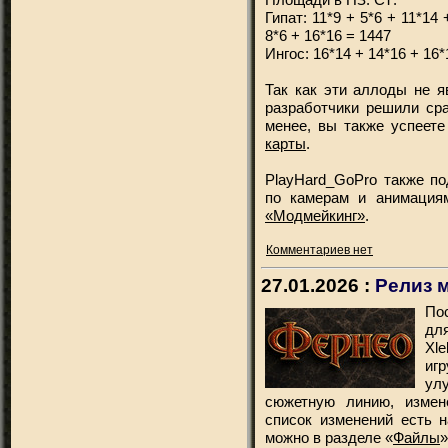
Гипат: 11*9 + 5*6 + 11*14 
8*6 + 16*16 = 1447
Ингос: 16*14 + 14*16 + 16*
Так как эти аллоды не 
разработчики решили сра
менее, вы также успеете
карты
.
PlayHard_GoPro также п
по камерам и анимация
«Модмейкинг»
.
Комментариев нет
27.01.2026 :
Релиз 
По
для
Xl
иг
ул
сюжетную линию, измен
список изменений есть 
можно в разделе «
Файлы
»