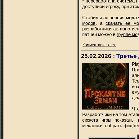
* переработана система п
доступной игроку, при эт
Стабильная версия мода 
модов
, а
скачать ее м
разработчики активно ис
патчей можно в
группе мо
Комментариев нет
25.02.2026 :
Третье
Pl
Пр
ал
Те
во
ему
де
Что
Разработчики на том этапе
сюжета игры показаны 
механики, собрать фидбек 