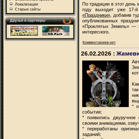
По традиции в этот день 
Локализация
году выходит уже 17-й
Старые сайты
«Праздники»
, добавив ту
опубликованных праздни
Друзья и партнеры
«Проклятых Земель» — з
интересного.
Комментариев нет
26.02.2026 :
Жамевю
Ав
Зе
кот
Ка
та
ни
вы
* 
события;
* появились двуручное 
своими анимациями, озвуч
* переработаны оригин
заданий;