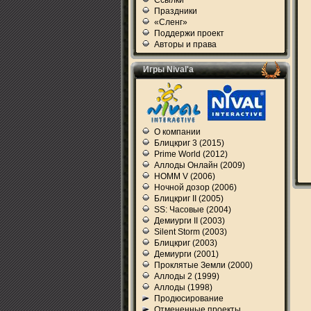
Ссылки
Праздники
«Сленг»
Поддержи проект
Авторы и права
Игры Nival'а
О компании
Блицкриг 3 (2015)
Prime World (2012)
Аллоды Онлайн (2009)
HOMM V (2006)
Ночной дозор (2006)
Блицкриг II (2005)
SS: Часовые (2004)
Демиурги II (2003)
Silent Storm (2003)
Блицкриг (2003)
Демиурги (2001)
Проклятые Земли (2000)
Аллоды 2 (1999)
Аллоды (1998)
Продюсирование
Отмененные проекты