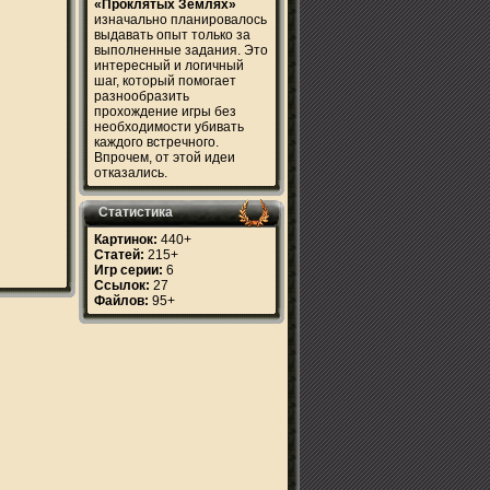
«Проклятых Землях»
изначально планировалось
выдавать опыт только за
выполненные задания. Это
интересный и логичный
шаг, который помогает
разнообразить
прохождение игры без
необходимости убивать
каждого встречного.
Впрочем, от этой идеи
отказались.
Статистика
Картинок:
440+
Статей:
215+
Игр серии:
6
Ссылок:
27
Файлов:
95+