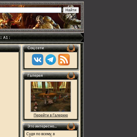
::
А1
:
Соц сети
Галерея
Перейти в Галерею
Это интересно...
Судя по всему, в