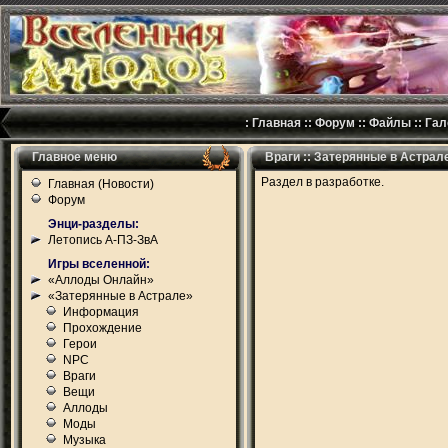
:
Главная
::
Форум
::
Файлы
::
Гал
Главное меню
Враги :: Затерянные в Астрал
Раздел в разработке.
Главная (Новости)
Форум
Энци-разделы:
Летопись А-ПЗ-ЗвА
Игры вселенной:
«Аллоды Онлайн»
«Затерянные в Астрале»
Информация
Прохождение
Герои
NPC
Враги
Вещи
Аллоды
Моды
Музыка