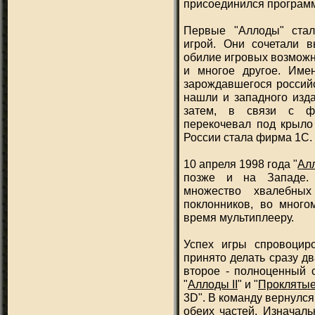
присоединился програм
Первые "Аллоды" стал
игрой. Они сочетали в
обилие игровых возможн
и многое другое. Име
зарождавшегося россий
нашли и западного изда
затем, в связи с фи
перекочевал под крыло 
России стала фирма 1С.
10 апреля 1998 года "
Ал
позже и на Западе. 
множество хвалебны
поклонников, во много
время мультиплееру.
Успех игры спровоцир
принято делать сразу д
второе - полноценный с
"
Аллоды II
" и "
Проклятые
3D". В команду вернулс
обеих частей. Изначал