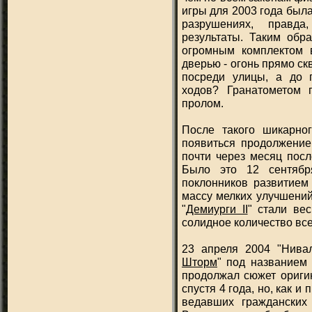
игры для 2003 года был
разрушениях, правда
результаты. Таким обра
огромным комплектом 
дверью - огонь прямо ск
посреди улицы, а до 
ходов? Гранатометом 
пролом.
После такого шикарно
появиться продолжение.
почти через месяц посл
Было это 12 сентябр
поклонников развитием
массу мелких улучшений
"
Демиурги II
" стали ве
солидное количество вс
23 апреля 2004 "Нива
Шторм
" под названием 
продолжал сюжет оригин
спустя 4 года, но, как и
ведавших гражданских 