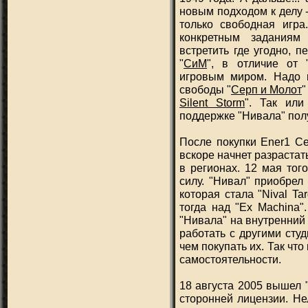
новым подходом к делу -
только свободная игр
конкретным задания
встретить где угодно, п
"
СиМ
", в отличие от 
игровым миром. Надо п
свободы "
Серп и Молот
"
Silent Storm
". Так или
поддержке "Нивала" пол
После покупки Ener1 Се
вскоре начнет разрастат
в регионах. 12 мая тог
силу. "Нивал" приобрел
которая стала "Nival T
тогда над "Ex Machina"
"Нивала" на внутренний
работать с другими сту
чем покупать их. Так что
самостоятельности.
18 августа 2005 вышел 
сторонней лицензии. Не