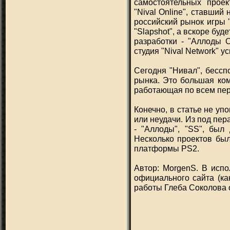
самостоятельных проек
"Nival Online", ставший
российский рынок игры "
"Slapshot", а вскоре б
разработки - "Аллоды 
студия "Nival Network" 
Сегодня "Нивал", бессп
рынка. Это большая ком
работающая по всем пе
Конечно, в статье не уп
или неудачи. Из под пе
- "Аллоды", "SS", был
Несколько проектов было
платформы PS2.
Автор: MorgenS. В исп
официального сайта (как
работы Глеба Соколова 