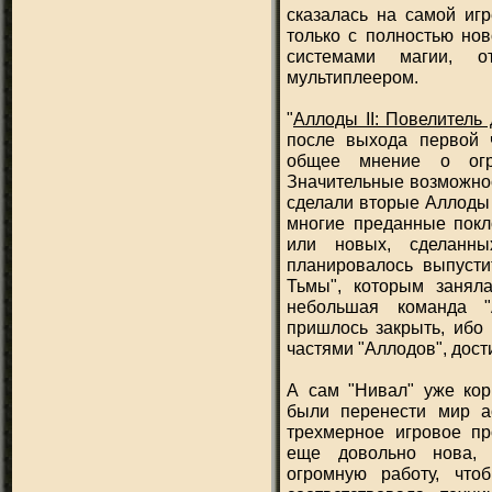
сказалась на самой иг
только с полностью но
системами магии, 
мультиплеером.
"
Аллоды II: Повелитель
после выхода первой ч
общее мнение о огро
Значительные возможнос
сделали вторые Аллоды 
многие преданные покл
или новых, сделанны
планировалось выпусти
Тьмы", которым занял
небольшая команда "A
пришлось закрыть, ибо 
частями "Аллодов", дост
А сам "Нивал" уже кор
были перенести мир а
трехмерное игровое пр
еще довольно нова, 
огромную работу, чт