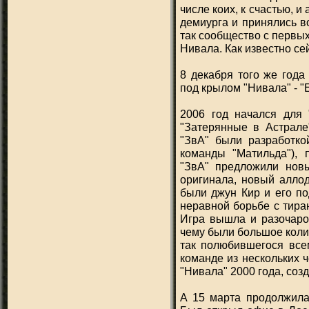
числе коих, к счастью, и
демиурга и принялись в
так сообщество с первы
Нивала. Как известно с
8 декабря того же года
под крылом "Нивала" - "
2006 год начался для 
"Затерянные в Астрале
"ЗвА" были разработко
команды "Матильда"), 
"ЗвА" предложили нов
оригинала, новый аллод
были джун Кир и его по
неравной борьбе с тира
Игра вышла и разочаро
чему были большое колич
так полюбившегося все
команде из нескольких 
"Нивала" 2000 года, со
А 15 марта продолжила