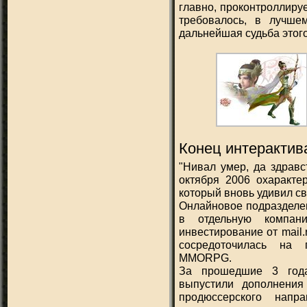
главно, проконтроллирует
требовалось, в лучше
дальнейшая судьба этог
Конец интерактив
"Нивал умер, да здравс
октября 2006 охаракте
который вновь удивил св
Онлайновое подразделени
в отдельную компани
инвестирование от mail
сосредоточилась на 
MMORPG.
За прошедшие 3 года м
выпустили дополнения
продюссерского нап