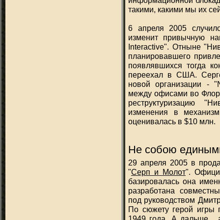
информационной блокад
такими, какими мы их се
6 апреля 2005 случило
изменит привычную нам
Interactive". Отныне "Н
планировавшего привлеч
появлявшихся тогда ко
переехал в США. Серг
новой организации - "
между офисами во Флор
реструктуризацию "Н
изменения в механизм
оценивалась в $10 млн.
Не собою единым
29 апреля 2005 в прода
"
Серп и Молот
". Офици
базировалась она имен
разработана совместн
под руководством Дмитр
По сюжету герой игры 
1949 года. А дальше...