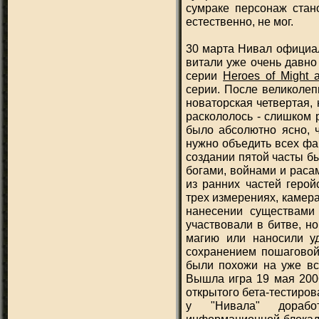
сумраке персонаж стано
естественно, не мог.
30 марта Нивал официал
витали уже очень давно 
серии
Heroes of Might 
серии. После великолеп
новаторская четвертая,
раскололось - слишком 
было абсолютно ясно, ч
нужно объедить всех фа
создании пятой часты б
богами, войнами и раса
из ранних частей герой
трех измерениях, камер
нанесении существами 
участвовали в битве, но
магию или наносили у
сохранением пошаговой
были похожи на уже вс
Вышла игра 19 мая 2006
открытого бета-тестиро
у "Нивала" доработ