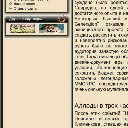
суждено было родитьс
Локализация
Свиридов, по одной 
Старые сайты
достаточного опыта в н
Во-вторых, бывший и
Друзья и партнеры
Generation" отказа
амбициозного проекта. 
создать, раскрутить и о
и невероятно рискован
рунета было во много
аудитория зачастую об
сети. Тогда нивальцы об
дизайн-документ игры 
условии, что концепци
сократить бюджет, срок
заложены легендарны
MMORPG, сосредоточен
очень сильную мультипл
Аллоды в трех ча
После этих событий "Н
Появился и новый сц
Клименкова, ставшая ав