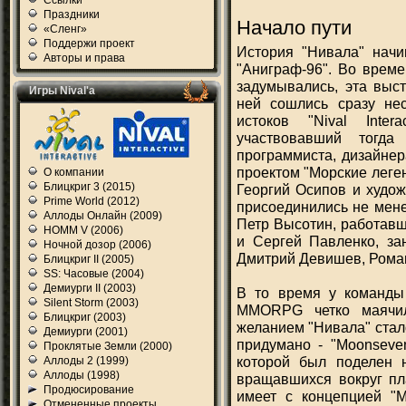
Ссылки
Праздники
Начало пути
«Сленг»
Поддержи проект
История "Нивала" начи
Авторы и права
"Аниграф-96". Во време
задумывались, эта выс
Игры Nival'а
ней сошлись сразу нес
истоков "Nival Inte
участвовавший тогда
программиста, дизайнер
проектом "Морские леге
О компании
Блицкриг 3 (2015)
Георгий Осипов и худож
Prime World (2012)
присоединились не мене
Аллоды Онлайн (2009)
Петр Высотин, работавши
HOMM V (2006)
и Сергей Павленко, зан
Ночной дозор (2006)
Дмитрий Девишев, Роман
Блицкриг II (2005)
SS: Часовые (2004)
Демиурги II (2003)
В то время у команд
Silent Storm (2003)
MMORPG четко маячил
Блицкриг (2003)
желанием "Нивала" стал
Демиурги (2001)
придумано - "Moonseve
Проклятые Земли (2000)
которой был поделен н
Аллоды 2 (1999)
Аллоды (1998)
вращавшихся вокруг пл
Продюсирование
имеет с концепцией "M
Отмененные проекты