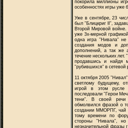
покорила миллионы игр
особенностях игры уже 
Уже в сентябре, 23 чис
был "Блицкриг II", зада
Второй Мировой войне. 
уже 3х-мерной графико
одна игра "Нивала" не
создания модов и доп
дополнений, а так же 
течение нескольких лет. 
продавшись и найдя м
"рубившихся" в сетевой
11 октября 2005 "Нивал
светлому будущему, от
игрой в этом русле 
последовали "Герои Меч
тени". В своей речи
обмолвился фразой о то
создании ММОРПГ, чай и
тому времени по фор
стороны "Нивала", но
незначительной фразы г