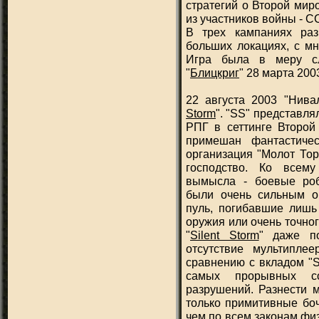
стратегий о Второй мир
из участников войны - 
В трех кампаниях ра
больших локациях, с мн
Игра была в меру сл
"
Блицкриг
" 28 марта 200
22 августа 2003 "Нива
Storm
". "SS" представля
РПГ в сеттинге Второй
примешан фантастиче
организация "Молот Тор
господство. Ко всему
вымысла - боевые роб
были очень сильным о
пуль, погибавшие лишь 
оружия или очень точно
"
Silent Storm
" даже по
отсутствие мультипле
сравнению с вкладом "S
самых прорывных со
разрушений. Разнести 
только примитивные боч
чем по всем законам фи