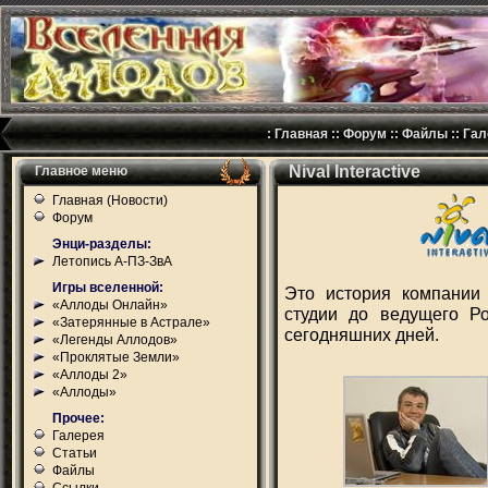
:
Главная
::
Форум
::
Файлы
::
Гал
Nival Interactive
Главное меню
Главная (Новости)
Форум
Энци-разделы:
Летопись А-ПЗ-ЗвА
Игры вселенной:
Это история компании 
«Аллоды Онлайн»
студии до ведущего Ро
«Затерянные в Астрале»
сегодняшних дней.
«Легенды Аллодов»
«Проклятые Земли»
«Аллоды 2»
«Аллоды»
Прочее:
Галерея
Статьи
Файлы