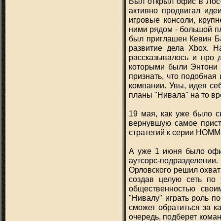
Был открыл офис в Лос
активно продвигал иде
игровые консоли, крупн
ними рядом - большой п
был приглашен Кевин Б
развитие дела Xbox. Н
рассказывалось и про 
которыми были Энтони 
признать, что подобная
компании. Увы, идея се
планы "Нивала" на то вр
19 мая, как уже было с
вернувшую самое прист
стратегий к серии HOMM
А уже 1 июня было офи
аутсорс-подразделени
Орловского решил охват
создав целую сеть по 
общественностью свои
"Нивалу" играть роль п
сможет обратиться за к
очередь, подберет коман