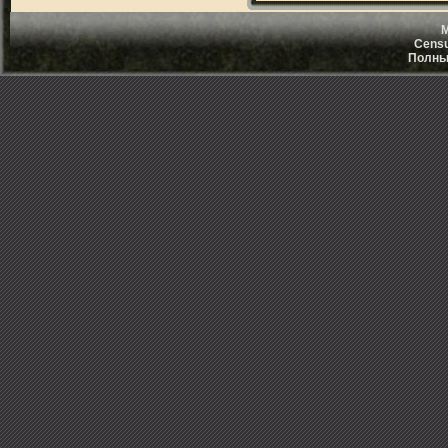
M
Censu
Полный