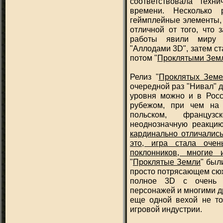
соответствовала техн
времени. Несколько 
геймплейные элементы, 
отличной от того, что 
работы явили миру 
"Аллодами 3D", затем с
потом "
Проклятыми Зем
Релиз "
Проклятых Земе
очередной раз "Нивал" 
уровня можно и в Росс
рубежом, при чем на 
польском, французс
неоднозначную реакци
кардинально отличалис
это, игра стала оче
поклонников, многие
"
Проклятые Земли
" был
просто потрясающем сюже
полное 3D с очень 
персонажей и многими д
еще одной вехой не то
игровой индустрии.