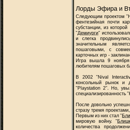
Лорды Эфира и В
Следующим проектом "Н
фентезийная почти кар
субстанции, из которой
"
Демиурги
" использовал
и слегка продвинулис
значительным являет
пошаговыми, с совме
карточных игр - заклина
Игра вышла 9 ноября
любителям пошаговых б
В 2002 "Nival Interac
консольный рынок и д
"Playstation 2". Но, у
специализированность "Н
После довольно успешн
стразу тремя проектами,
Первым из них стал "
Бли
мировую войну. "
Блицк
количества продолже