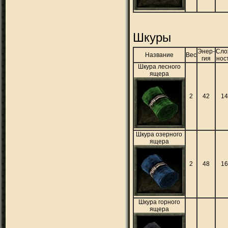
Шкуры
Энер-
Сло
Название
Вес
гия
нос
Шкура лесного
ящера
2
42
1
Шкура озерного
ящера
2
48
1
Шкура горного
ящера