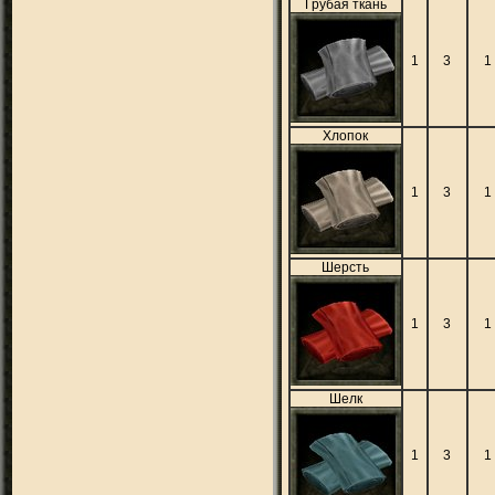
Грубая ткань
1
3
1
Хлопок
1
3
1
Шерсть
1
3
1
Шелк
1
3
1