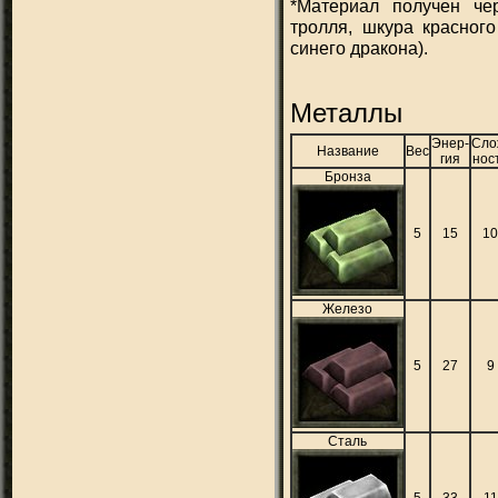
*Материал получен че
тролля, шкура красного
синего дракона).
Металлы
Энер-
Сло
Название
Вес
гия
нос
Бронза
5
15
1
Железо
5
27
9
Сталь
5
33
11