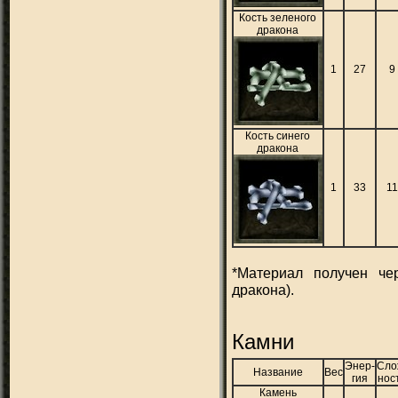
Кость зеленого
дракона
1
27
9
Кость синего
дракона
1
33
11
*Материал получен чер
дракона).
Камни
Энер-
Сло
Название
Вес
гия
нос
Камень