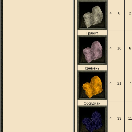
4
6
2
Гранит
4
16
6
Кремень
4
21
7
Обсидиан
4
33
11