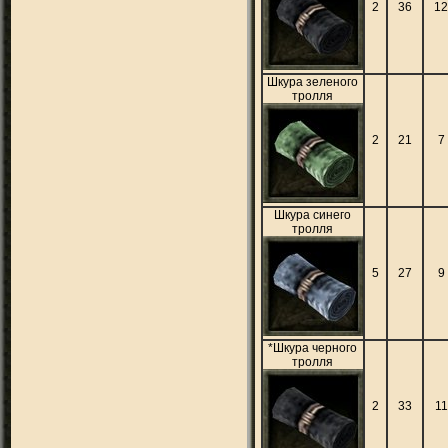
2
36
1
Шкура зеленого
тролля
2
21
7
Шкура синего
тролля
5
27
9
*Шкура черного
тролля
2
33
11