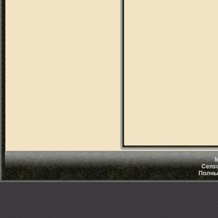
M
Censu
Полный