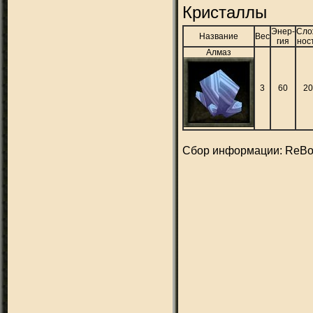
Кристаллы
Энер-
Сло
Название
Вес
гия
нос
Алмаз
3
60
2
Сбор информации: ReBo