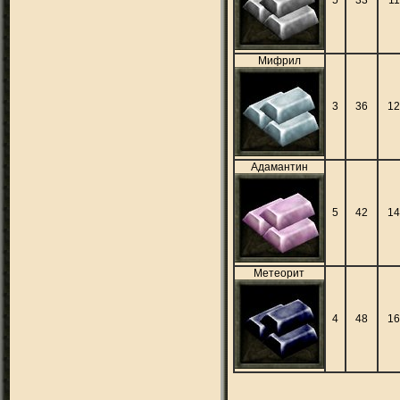
Мифрил
3
36
1
Адамантин
5
42
1
Метеорит
4
48
1