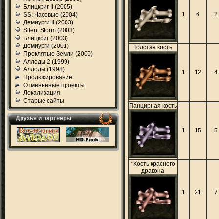
Блицкриг II (2005)
1
6
2
SS: Часовые (2004)
Демиурги II (2003)
Silent Storm (2003)
Блицкриг (2003)
Демиурги (2001)
Толстая кость
Проклятые Земли (2000)
Аллоды 2 (1999)
Аллоды (1998)
1
12
4
Продюсирование
Отмененные проекты
Локализация
Старые сайты
Панцирная кость
Друзья и партнеры
1
15
5
*Кость красного
дракона
1
21
7