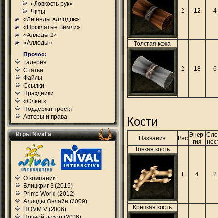
«Ловкость рук»
2
12
4
Читы
«Легенды Аллодов»
«Проклятые Земли»
«Аллоды 2»
«Аллоды»
Толстая кожа
Прочее:
Галерея
2
18
6
Статьи
Файлы
Ссылки
Праздники
«Сленг»
Поддержи проект
Авторы и права
Кости
Игры Nival'а
Энер-
Сло
Название
Вес
гия
нос
Тонкая кость
1
4
2
О компании
Блицкриг 3 (2015)
Prime World (2012)
Аллоды Онлайн (2009)
Крепкая кость
HOMM V (2006)
Ночной дозор (2006)