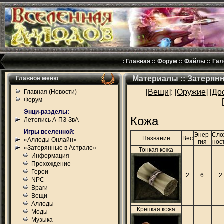
:
Главная
::
Форум
::
Файлы
::
Гал
Материалы :: Затерян
Главное меню
[
Вещи
]: [
Оружие
] [
До
Главная (Новости)
Форум
Энци-разделы:
Кожа
Летопись А-ПЗ-ЗвА
Игры вселенной:
Энер-
Сло
Название
Вес
«Аллоды Онлайн»
гия
нос
«Затерянные в Астрале»
Тонкая кожа
Информация
Прохождение
Герои
2
6
2
NPC
Враги
Вещи
Аллоды
Крепкая кожа
Моды
Музыка