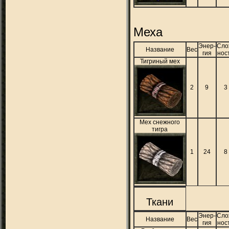
Меха
Энер-
Сло
Название
Вес
гия
нос
Тигриный мех
2
9
3
Мех снежного
тигра
1
24
8
Ткани
Энер-
Сло
Название
Вес
гия
нос