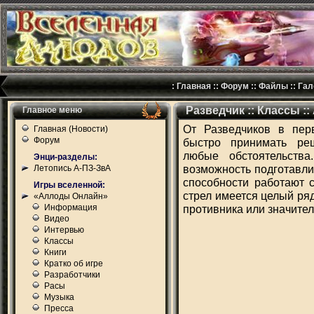
:
Главная
::
Форум
::
Файлы
::
Гал
Разведчик :: Классы :
Главное меню
От Разведчиков в перв
Главная (Новости)
Форум
быстро принимать реш
любые обстоятельств
Энци-разделы:
возможность подготавли
Летопись А-ПЗ-ЗвА
способности работают 
Игры вселенной:
стрел имеется целый ря
«Аллоды Онлайн»
Информация
противника или значител
Видео
Интервью
Классы
Книги
Кратко об игре
Разработчики
Расы
Музыка
Пресса