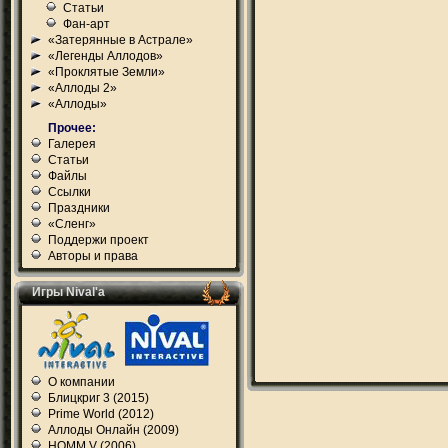
Статьи
Фан-арт
«Затерянные в Астрале»
«Легенды Аллодов»
«Проклятые Земли»
«Аллоды 2»
«Аллоды»
Прочее:
Галерея
Статьи
Файлы
Ссылки
Праздники
«Сленг»
Поддержи проект
Авторы и права
Игры Nival'а
О компании
Блицкриг 3 (2015)
Prime World (2012)
Аллоды Онлайн (2009)
HOMM V (2006)