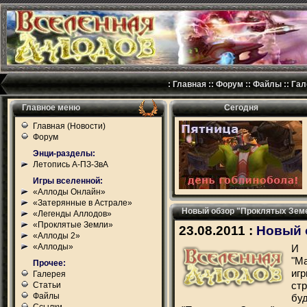
:
Главная
::
Форум
::
Файлы
::
Гал
Главное меню
Сегодня
Главная (Новости)
Форум
Энци-разделы:
Летопись А-ПЗ-ЗвА
Игры вселенной:
«Аллоды Онлайн»
«Затерянные в Астрале»
Новый обзор "Проклятых Зем
«Легенды Аллодов»
«Проклятые Земли»
23.08.2011 :
Новый 
«Аллоды 2»
«Аллоды»
И
"М
Прочее:
иг
Галерея
стр
Статьи
Файлы
бу