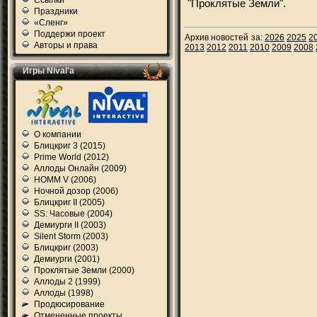
Ссылки
"Проклятые Земли".
Праздники
«Сленг»
Поддержи проект
Архив новостей за:
2026
2025
2
Авторы и права
2013
2012
2011
2010
2009
2008
Игры Nival'а
О компании
Блицкриг 3 (2015)
Prime World (2012)
Аллоды Онлайн (2009)
HOMM V (2006)
Ночной дозор (2006)
Блицкриг II (2005)
SS: Часовые (2004)
Демиурги II (2003)
Silent Storm (2003)
Блицкриг (2003)
Демиурги (2001)
Проклятые Земли (2000)
Аллоды 2 (1999)
Аллоды (1998)
Продюсирование
Отмененные проекты