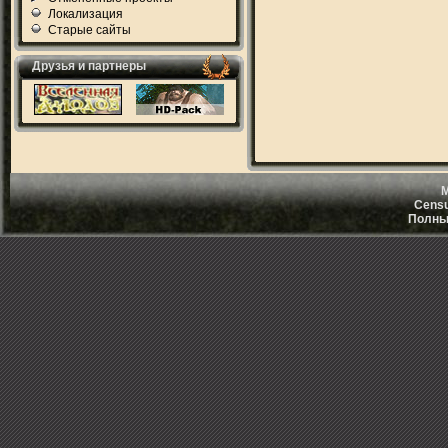
Локализация
Старые сайты
Друзья и партнеры
M
Censu
Полный