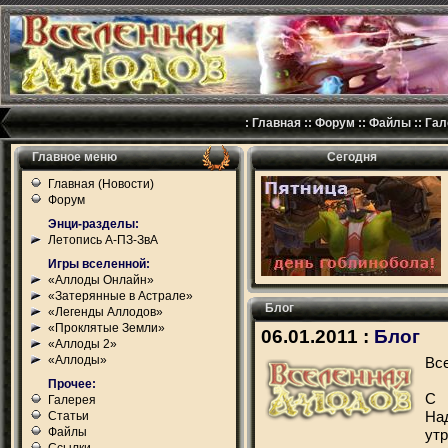
:
Главная
::
Форум
::
Файлы
::
Гал
Главное меню
Сегодня
Главная (Новости)
Форум
Энци-разделы:
Летопись А-ПЗ-ЗвА
Игры вселенной:
«Аллоды Онлайн»
«Затерянные в Астрале»
Блог
«Легенды Аллодов»
«Проклятые Земли»
06.01.2011 :
Блог
«Аллоды 2»
«Аллоды»
Все
Прочее:
С 
Галерея
На
Статьи
Файлы
утр