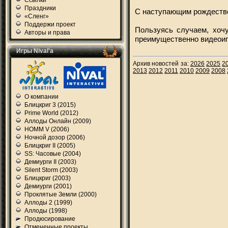
Ссылки
Праздники
С наступающим рождеств
«Сленг»
Поддержи проект
Пользуясь случаем, хоч
Авторы и права
преимущественно видеоиг
Игры Nival'а
Архив новостей за:
2026
2025
2
2013
2012
2011
2010
2009
2008
О компании
Блицкриг 3 (2015)
Prime World (2012)
Аллоды Онлайн (2009)
HOMM V (2006)
Ночной дозор (2006)
Блицкриг II (2005)
SS: Часовые (2004)
Демиурги II (2003)
Silent Storm (2003)
Блицкриг (2003)
Демиурги (2001)
Проклятые Земли (2000)
Аллоды 2 (1999)
Аллоды (1998)
Продюсирование
Отмененные проекты