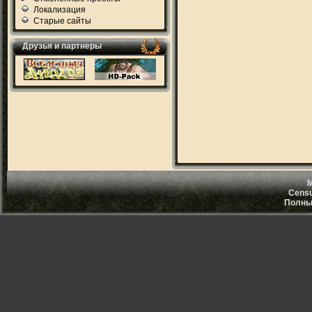
Локализация
Старые сайты
Друзья и партнеры
M
Censu
Полный